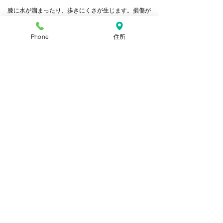
膝に水が溜まったり、歩きにくさが生じます。損傷が
大きい場合、半月板の一部が関節に挟まり一定の角度
から動かなくなることもあります（ロッキング）。
Phone
住所
​経過とともに関節が安定しにくくなり、半月板を傷つ
けることで骨を変形させ
変形性膝関節症
の原因にもな
ります。
治療として、痛み緩和のための薬の処方の他、リハビ
リも重要です。股関節や足関節などの関節が柔らかけ
れば膝への負担が軽減されます。また、膝をかばって
歩く為、太ももの筋肉が弱くなっている事が多いで
す。普段からのストレッチも大切です。
​もっと見る
See more NAITO SEIKEI?
ホーム
他の疾患も見る
お問い合わせ