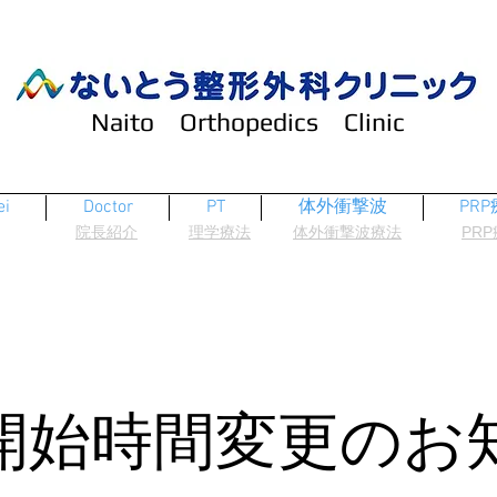
Naito Orthopedics Clinic
ei
Doctor
PT
体外衝撃波
PR
​院長紹介
​理学療法
​体外衝撃波療法
​PR
察開始時間変更のお