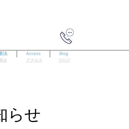
P療法
Access
Blog
P療法
​アクセス
​ブログ
知らせ