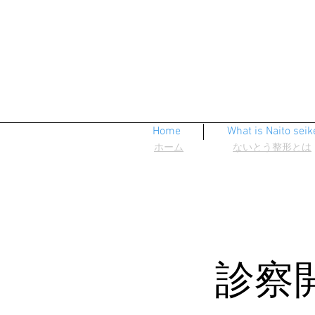
Home
What is Naito seik
ホーム
ないとう整形とは
​診