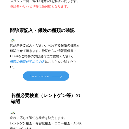
​スタッフ一同、皆様のお悩みを解決いたします。
※診察やリハビリ等は受付順となります。
​問診票記入・保険の種類の確認
問診票をご記入ください。利用する保険の種類も
確認させて頂きます。他院からの情報提供書・
CD-Rをご持参の方は受付にて提出ください。
当院の来院が初めての方
はこちらをご覧くださ
い。
See more
​各種必要検査（レントゲン等）の
確認
症状に応じて適切な検査を決定します。
​レントゲン検査・骨密度検査・エコー検査・ABI検
査がございます。