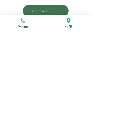
See more
Phone
住所
​処置・リハビリ
症状に合わせた処置やリハビリを行います。
理学療法や物理療法（電気など）はリハビリ室で
行います。
診察券をリハビリ室へお出しくださ
い。順にリハビリを行います。
その他の処置は診察券不要です。お会計時に必要
ですので、お会計までお持ちください。
※診察券を紛失された方は、今一度ご自宅をお探
し頂き、無いようでしたら次回来院時に再発行さ
せて頂きます。
​次回の予定・会計
受付にて次回診察・処置の予定とお会計となりま
す。
※
診察予定日は来院目安日
です。お時間で予約を