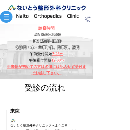
Naito Orthopedics Clinic
​診察時間
AM 8:30~12:00
PM 15:00~18:00
休診日：木・土曜午後、日曜日、祝日
午前受付開始
7:45〜
​午後受付開始
12:30〜
※来院が初めての方は名簿には記入せず受付ま
でお越し下さい。
​受診の流れ
​来院
​ないとう整形外科クリニックへようこそ！